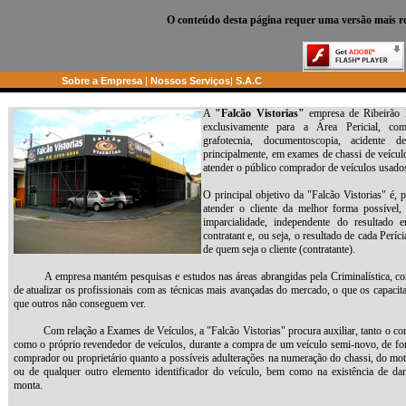
O conteúdo desta página requer uma versão mais re
Sobre a Empresa
|
Nossos Serviços
|
S.A.C