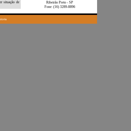
Ribeirão Preto - SP
Fone: (16) 3289-8896
toria